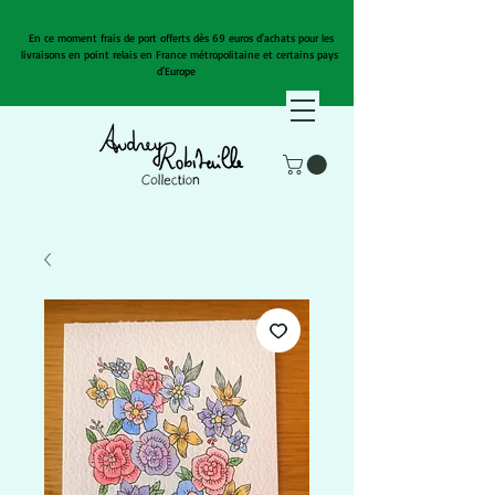
En ce moment frais de port offerts dès 69 euros d'achats pour les
livraisons en point relais en France métropolitaine et certains pays
d'Europe