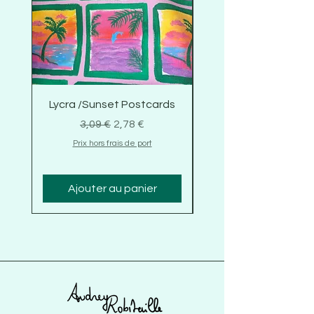
Lycra /Sunset Postcards
Lycra /Dolphins and S
Prix original
Prix promotionnel
3,09 €
2,78 €
Prix hors frais de port
Ajouter au panier