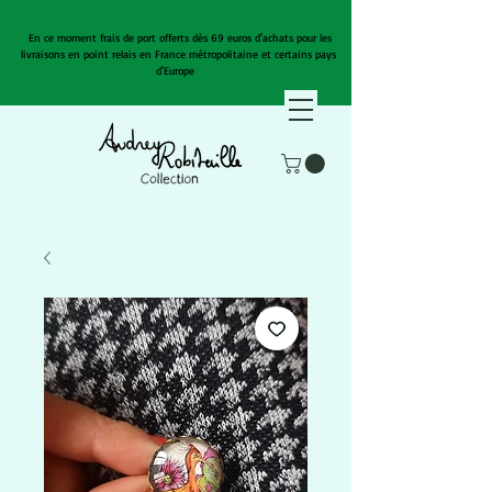
En ce moment frais de port offerts dès 69 euros d'achats pour les
livraisons en point relais en France métropolitaine et certains pays
d'Europe