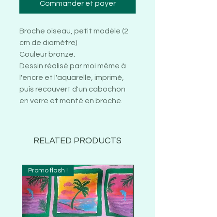
Commander et payer
Broche oiseau, petit modèle (2
cm de diamètre)
Couleur bronze.
Dessin réalisé par moi même à
l'encre et l'aquarelle, imprimé,
puis recouvert d'un cabochon
en verre et monté en broche.
RELATED PRODUCTS
Promo flash !
Promo flash !