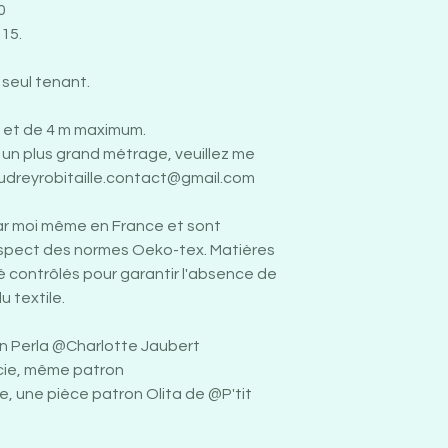
0
15.
n seul tenant.
et de 4 m maximum.
un plus grand métrage, veuillez me
udreyrobitaille.contact@gmail.com
ar moi même en France et sont
espect des normes Oeko-tex. Matières
té contrôlés pour garantir l'absence de
 textile.
on Perla @Charlotte Jaubert
ucie, même patron
e, une pièce patron Olita de @P'tit