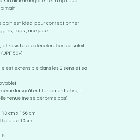
. On aime le léger effet d'optique
la main.
de bain est idéal pour confectionner
gins, tops , une jupe...
 et résiste à la décoloration au soleil
n (UPF 50+)
lle est extensible dans les 2 sens et sa
oyable!
même lorsqu'il est fortement étiré, il
le tenue (ne se déforme pas).
e 10 cm x 156 cm
ltiple de 10cm.
 5