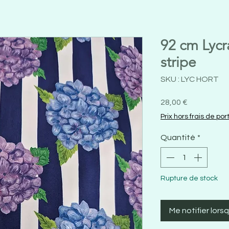
92 cm Lycr
stripe
SKU : LYC HORT
Prix
28,00 €
Prix hors frais de por
Quantité
*
Rupture de stock
Me notifier lors