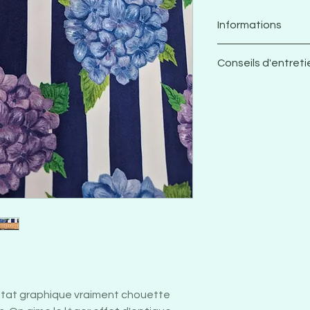
Informations
Jersey 87% poly
Conseils d'entreti
Largeur d'impr
Grammage: 220
Je vous recomm
Nombre de fils:
avant de le coud
Rétrécissement
stretch pour co
+0,5% de longu
respecter le tis
Certifié Oeko-
Une fois cousu, l
Design françai
jusqu'à 40° en
UV protection (
textile délicat
décoloration au 
Je recommande 
Bistretch (Exte
sans phosphate 
agressifs).
Suspendre pour
linge à tempér
ultat graphique vraiment chouette