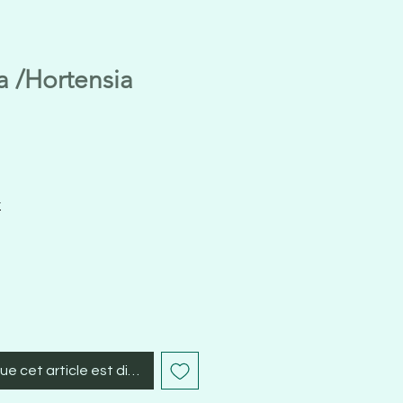
a /Hortensia
t
que cet article est disponible