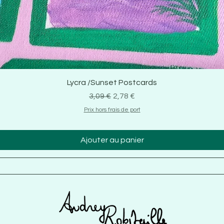
Lycra /Sunset Postcards
Prix original
Prix promotionnel
3,09 €
2,78 €
Prix hors frais de port
Ajouter au panier