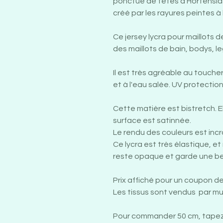
ponctué de têtes d'Hortensias
créé par les rayures peintes à 
Ce jersey lycra pour maillots 
des maillots de bain, bodys, leg
Il est très agréable au toucher,
et à l'eau salée. UV protectio
Cette matière est bistretch. E
surface est satinnée.
Le rendu des couleurs est incr
Ce lycra est très élastique, et 
reste opaque et garde une bel
Prix affiché pour un coupon d
Les tissus sont vendus par mu
Pour commander 50 cm, tapez