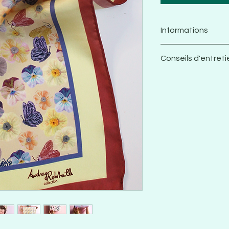
Informations
Twill de soie
Conseils d'entreti
43gsm/10Mm
100% soie
Nettoyage à s
Carré 65x65cm
respecter la fib
finition roulott
emballé dans 
Robitaille Colle
Design et moti
Robitaille
Imprimé en Eur
Encre certifi