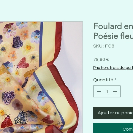
Foulard en 
Poésie fleu
SKU : FO8
Prix
79,90 €
Prix hors frais de por
Quantité
*
Ajouter au pani
Comm