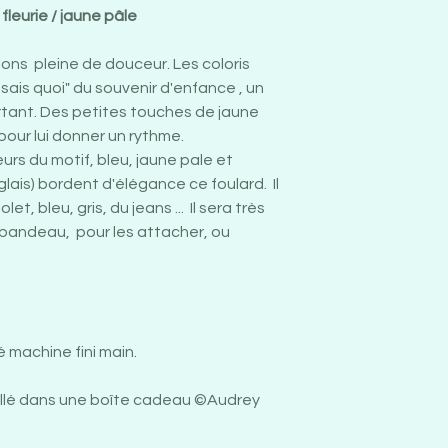
fleurie / jaune pâle
lons pleine de douceur. Les coloris
 sais quoi" du souvenir d'enfance , un
ortant. Des petites touches de jaune
pour lui donner un rythme.
eurs du motif, bleu, jaune pale et
glais) bordent d'élégance ce foulard. Il
et, bleu, gris, du jeans ... Il sera très
n bandeau, pour les attacher, ou
é machine fini main.
lé dans une boîte cadeau ©Audrey