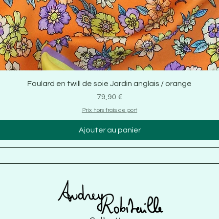
Foulard en twill de soie Jardin anglais / orange
Prix
79,90 €
Prix hors frais de port
Ajouter au panier