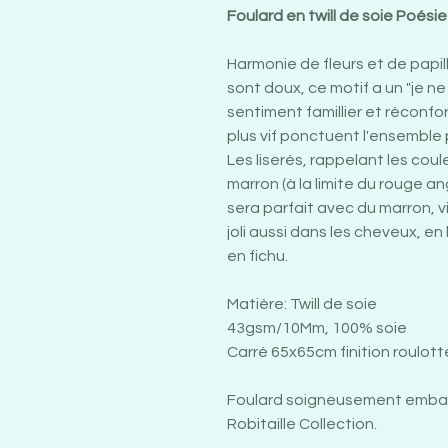
Foulard en twill de soie Poésie 
Harmonie de fleurs et de papil
sont doux, ce motif a un "je ne
sentiment famillier et réconf
plus vif ponctuent l'ensemble 
Les liserés, rappelant les coul
marron (à la limite du rouge an
sera parfait avec du marron, viol
joli aussi dans les cheveux, e
en fichu.
Matière: Twill de soie
43gsm/10Mm, 100% soie
Carré 65x65cm finition roulott
Foulard soigneusement embal
Robitaille Collection.