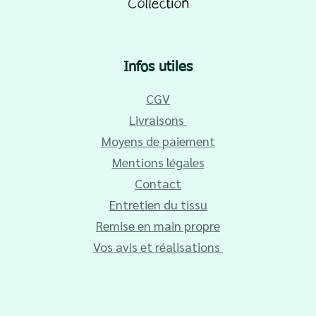
Infos utiles
CGV
Livraisons
Moyens de paiement
Mentions légales
Contact
Entretien du tissu
Remise en main propre
Vos avis et réalisations