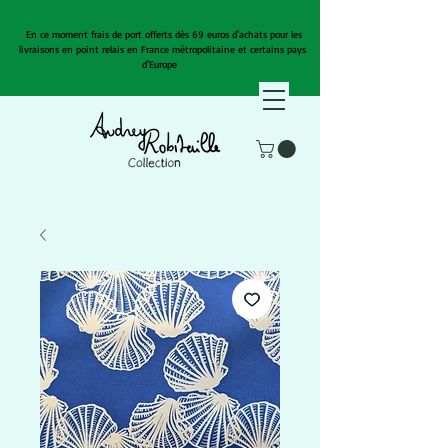
En ce moment frais de port offerts dès 69 euros d'achats pour les
livraisons en point relais en France métropolitaine et certains pays
d'Europe