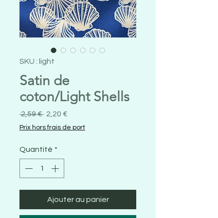
SKU : light
Satin de
coton/Light Shells
Prix
Prix
 2,59 € 
2,20 €
original
promotionnel
Prix hors frais de port
Quantité
*
Ajouter au panier