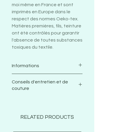
moi même en France et sont
imprimés en Europe dans le
respect des normes Oeko-tex.
Matières premières, fils, teinture
ont été contrôlés pour garantir
l'absence de toutes substances
toxiques du textile.
Informations
Satin de coton 100% coton
Conseils d'entretien et de
Largeur d'impression
couture
minimum: 155 cm
Grammage: 132 g/m2 (+/- 5%)
Je vous recommande de laver
Nombre de fils: 550 x 322
votre tissu avant de le coudre
Rétrécissement après le
et d'utiliser des aiguilles fines
RELATED PRODUCTS
premier lavage: +0,5% de
et neuves pour coudre ce
longueur et +0,5% de largeur
tissu afin d’en respecter le