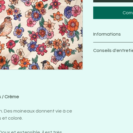
Comm
Informations
Jersey 100% c
Conseils d'entreti
Largeur d'impr
Grammage: 180 
Je vous recomm
Rétrécissement
avant de le coud
-5% à -6% en l
stretch pour co
largeur
respecter le tis
Certifié Oeko-
Une fois cousu, l
Design françai
s / Crème
en machine ave
délicat et un e
tish. Des moineaux donnent vie à ce
plus longtemps 
 et coloré.
tours/minutes
Je recommande 
Doux et extensible, il est très