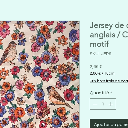
Jersey de 
anglais / 
motif
SKU : JER9
Prix
2,66 €
2,66 €
/
10cm
2,66 €
Prix hors frais de por
pour
10
Quantité
*
Centimètres
Ajouter au pani