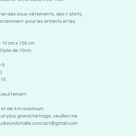
sans phosphate 
agressifs ou eau
nner des sous-vêtements, des t-shirts,
Pas de sèche li
notamment pour les enfants et les
température ba
e 10 cm x 156 cm
ltiple de 10cm.
 5
0
15.
n seul tenant.
et de 4 m maximum.
un plus grand métrage, veuillez me
udreyrobitaille.contact@gmail.com