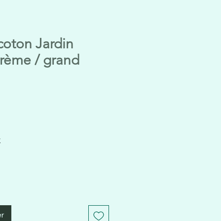
coton Jardin
Crème / grand
t
er