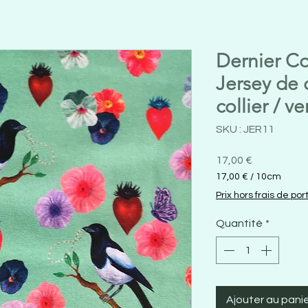
Dernier C
Jersey de 
collier / v
SKU : JER11
Prix
17,00 €
17,00 €
/
10cm
17,00 €
Prix hors frais de por
pour
10
Quantité
*
Centimètres
Ajouter au pani