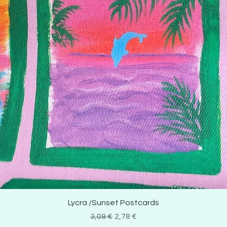
Lycra /Sunset Postcards
Prix original
Prix promotionnel
3,09 €
2,78 €