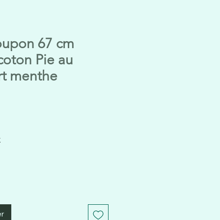
oupon 67 cm
coton Pie au
ert menthe
t
er