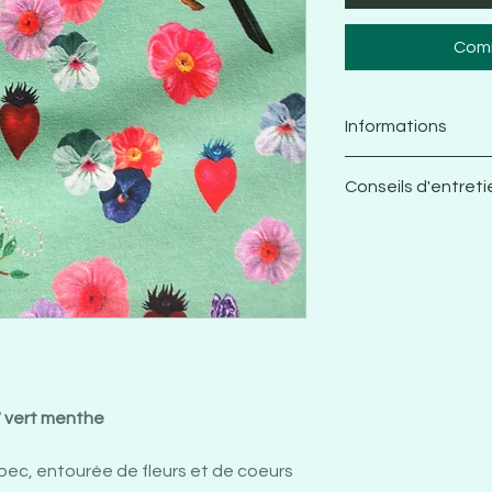
Comm
Informations
Jersey 100% c
Conseils d'entreti
Largeur d'impr
Grammage: 180 
Je vous recomm
Rétrécissement
avant de le coud
-5% à -6% en l
stretch pour co
largeur
respecter le tis
Certifié Oeko-
Une fois cousu, l
Design françai
en machine ave
délicat et un e
plus longtemps 
 vert menthe
tours/minutes
Je recommande 
 bec, entourée de fleurs et de coeurs