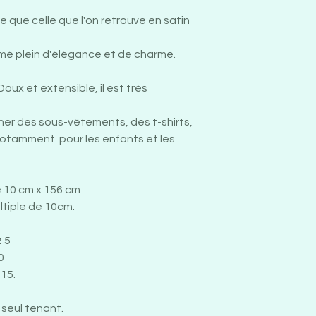
sans phosphate 
agressifs ou eau
ée que celle que l'on retrouve en satin
Pas de sèche li
température ba
mé plein d'élégance et de charme.
Doux et extensible, il est très
nner des sous-vêtements, des t-shirts,
notamment pour les enfants et les
e 10 cm x 156 cm
ltiple de 10cm.
 5
0
15.
n seul tenant.