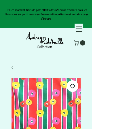
En ce moment frais de port offerts dès 69 euros d'achats pour les
livraisons en point relais en France métropolitaine et certains pays
d'Europe